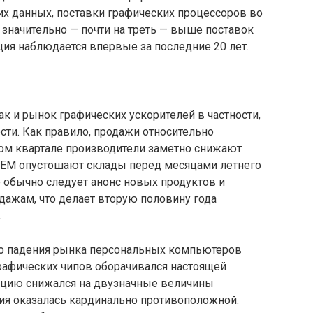
ких данных, поставки графических процессоров во
 значительно — почти на треть — выше поставок
ация наблюдается впервые за последние 20 лет.
 и рынок графических ускорителей в частности,
ти. Как правило, продажи относительно
ром квартале производители заметно снижают
 OEM опустошают склады перед месяцами летнего
е обычно следует анонс новых продуктов и
дажам, что делает вторую половину года
.
го падения рынка персональных компьютеров
рафических чипов оборачивался настоящей
укцию снижался на двузначные величины
ция оказалась кардинально противоположной.