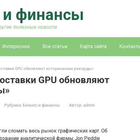
 и финансы
ругие полезные новости
Интересное
Все статьи
Карта сайта
Контакт
поставки GPU обновляют исторические рекорды»
поставки GPU обновляют
ы»
Рубрика:
Бизнес и финансы
Автор:
admin
ли сломать весь рынок графических карт. Об
дование аналитической фирмы Jon Peddie