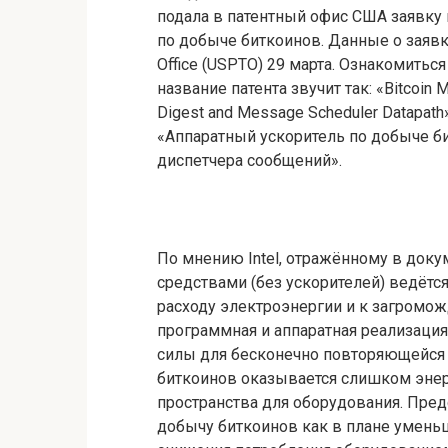
подала в патентный офис США заявку 
по добыче биткоинов. Данные о заявке
Office (USPTO) 29 марта. Ознакомитьс
название патента звучит так: «Bitcoin 
Digest and Message Scheduler Datapat
«Аппаратный ускоритель по добыче б
диспетчера сообщений».
По мнению Intel, отражённому в док
средствами (без ускорителей) ведётс
расходу электроэнергии и к загромож
программная и аппаратная реализаци
силы для бесконечно повторяющейся 
биткоинов оказывается слишком эне
пространства для оборудования. Пре
добычу биткоинов как в плане уменьш