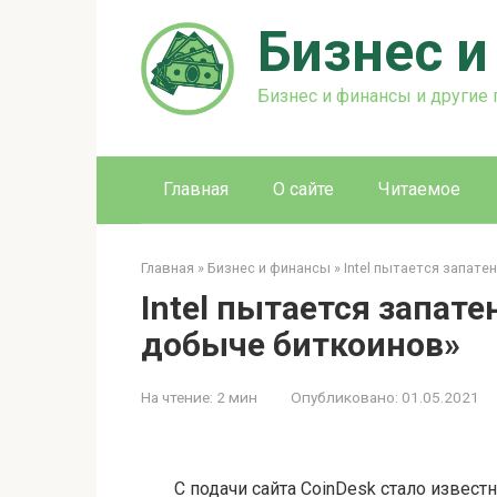
Перейти
Бизнес 
к
контенту
Бизнес и финансы и другие
Главная
О сайте
Читаемое
Главная
»
Бизнес и финансы
»
Intel пытается запат
Intel пытается запате
добыче биткоинов»
На чтение:
2 мин
Опубликовано:
01.05.2021
С подачи сайта CoinDesk стало известн