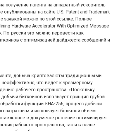
на получение патента на аппаратный ускоритель
 опубликованы на сайте U.S. Patent and Trademark
я с заявкой можно по этой ссылке. Полное
Mining Hardware Accelerator With Optimized Message
h». По-русски это можно перевести как
иткоинов с оптимизацией дайджеста сообщений и
ументе, добыча криптовалюты традиционными
я неэффективно, что ведёт к чрезмерному
дению рабочего пространства. «Поскольку
я добычи биткоинов использует принцип грубой
обработки функции SHA-256, процесс добычи
ргозатратным и использует большой объём
дставленное в документе решение оптимизирует
ения рабочего пространства, так и в плане